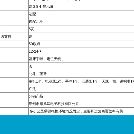
是.2.8寸 显示屏
选配
选配北斗
率
5瓦
网络支持
是
50欧姆
12-24伏
蓝牙手咪，定位天线，
否
北斗、蓝牙
主机1个、电源线1条、手咪1个、安装架1个，天线一根、说明书1
广泛
分销产品
泉州市顺风耳电子科技有限公司
多少公里需要根据环境情况而定，主要和运营商覆盖率有关