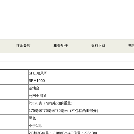
详细参数
相关配件
资料下载
视
SFE 顺风耳
SEM1000
基地台
公网全网通
约320克（包括电池的重量）
175毫米*76毫米*70毫米（不包括凸出部分）
黑色
小于1瓦
2G和3G信号：-108dBm;4G信号：-93dBm